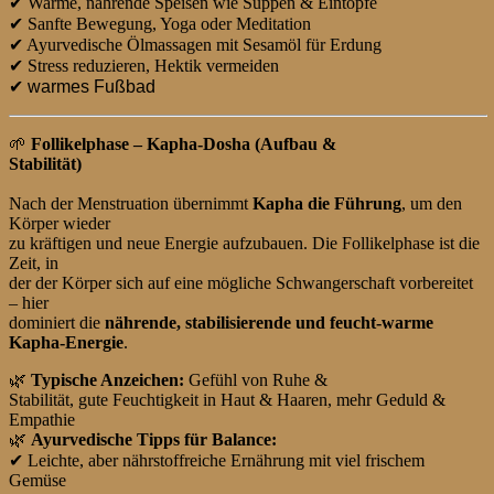
✔
Warme, nährende Speisen wie Suppen & Eintöpfe
✔
Sanfte Bewegung, Yoga oder Meditation
✔
Ayurvedische Ölmassagen mit Sesamöl für Erdung
✔
Stress reduzieren, Hektik vermeiden
✔ warmes Fußbad
🌱
Follikelphase – Kapha-Dosha (Aufbau &
Stabilität)
Nach der Menstruation übernimmt
Kapha die Führung
, um den
Körper wieder
zu kräftigen und neue Energie aufzubauen. Die Follikelphase ist die
Zeit, in
der der Körper sich auf eine mögliche Schwangerschaft vorbereitet
– hier
dominiert die
nährende, stabilisierende und feucht-warme
Kapha-Energie
.
🌿
Typische Anzeichen:
Gefühl von Ruhe &
Stabilität, gute Feuchtigkeit in Haut & Haaren, mehr Geduld &
Empathie
🌿
Ayurvedische Tipps für Balance:
✔
Leichte, aber nährstoffreiche Ernährung mit viel frischem
Gemüse