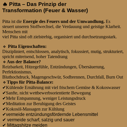
🔥
Pitta – Das Prinzip der
Transformation (Feuer & Wasser)
Pitta ist die
Energie des Feuers und der Umwandlung.
Es
steuert unseren Stoffwechsel, die Verdauung und geistige Klarheit.
Menschen mit
viel Pitta sind oft zielstrebig, organisiert und durchsetzungsstark.
🔹
Pitta Eigenschaften:
Diszipliniert, entschlossen, analytisch, fokussiert, mutig, strukturiert,
spricht mitreisend, hoher Tatendrang
🔹
Aus der Balance?
Reizbarkeit, Hitzegefühle, Entzündungen, Übersäuerung,
Perfektionismus,
Bluthochdruck, Magengeschwür, Sodbrennen, Durchfall, Burn Out
🔹
Tipps für Pitta-Balance:
✔
Kühlende Ernährung mit viel frischem Gemüse & Kokoswasser
✔
Sanfte, nicht wettbewerbsorientierte Bewegung
✔
Mehr Entspannung, weniger Leistungsdruck
✔
Meditation zur Beruhigung des Geistes
✔
Kokosöl-Massagen zur Kühlung
✔vermeide entzündungsfördernde Lebensmittel
✔ vermeide scharf, salzig und sauer
✔ Mittagshitze meiden