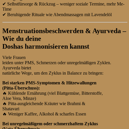
✔
Selbstfürsorge & Rückzug – weniger soziale Termine, mehr Me-
Time
✔
Beruhigende Rituale wie Abendmassagen mit Lavendelöl
Menstruationsbeschwerden & Ayurveda –
Wie du deine
Doshas harmonisieren kannst
Viele Frauen
leiden unter PMS, Schmerzen oder unregelmäßigen Zyklen.
Ayurveda bietet
natürliche Wege, um den Zyklus in Balance zu bringen:
Bei starken PMS-Symptomen & Hitzewallungen
(Pitta-Überschuss):
🔥
Kühlende Ernährung (viel Blattgemüse, Bitterstoffe,
Aloe Vera, Minze)
🔥
Pitta-ausgleichende Kräuter wie Brahmi &
Shatavari
🔥
Weniger Kaffee, Alkohol & scharfes Essen
Bei unregelmäßigem oder schmerzhaftem Zyklus
(Vata-Überschuss):