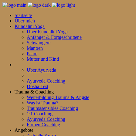
Startseite
Über mich
Kundalini Yoga
Über Kundalini Yoga
Anfänger & Fortgeschrittene
Schwangere
Mantren
Paare
Mutter und Kind
Ayurveda
Über Ayurveda
Die Doshas
Ayurveda Coaching
Dosha Test
Trauma & Coaching
Weiterbildung Trauma & Ängste
Was ist Trauma?
Traumasensibles Coaching
1:1 Coaching
Ayurveda Coaching
Firmen Coaching
Angebote
Aktuelle Kurse