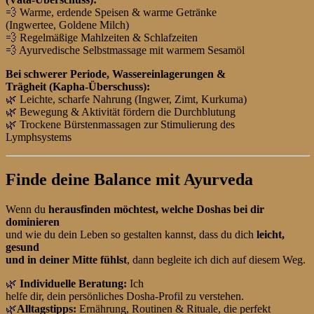
💨
Warme, erdende Speisen & warme Getränke
(Ingwertee, Goldene Milch)
💨
Regelmäßige Mahlzeiten & Schlafzeiten
💨
Ayurvedische Selbstmassage mit warmem Sesamöl
Bei schwerer Periode, Wassereinlagerungen &
Trägheit (Kapha-Überschuss):
🌿
Leichte, scharfe Nahrung (Ingwer, Zimt, Kurkuma)
🌿
Bewegung & Aktivität fördern die Durchblutung
🌿
Trockene Bürstenmassagen zur Stimulierung des
Lymphsystems
Finde deine Balance mit Ayurveda
Wenn du
herausfinden möchtest, welche Doshas bei dir
dominieren
und wie du dein Leben so gestalten kannst, dass du dich
leicht,
gesund
und in deiner Mitte fühlst
, dann begleite ich dich auf diesem Weg.
🌿
Individuelle Beratung:
Ich
helfe dir, dein persönliches Dosha-Profil zu verstehen.
🌿
Alltagstipps:
Ernährung, Routinen & Rituale, die perfekt