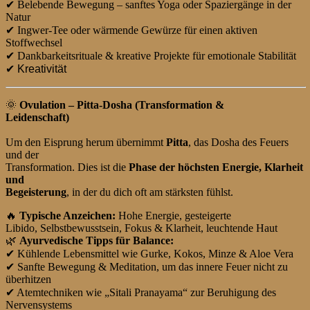
✔
Belebende Bewegung – sanftes Yoga oder Spaziergänge in der
Natur
✔
Ingwer-Tee oder wärmende Gewürze für einen aktiven
Stoffwechsel
✔
Dankbarkeitsrituale & kreative Projekte für emotionale Stabilität
✔ Kreativität
🌞
Ovulation – Pitta-Dosha (Transformation &
Leidenschaft)
Um den Eisprung herum übernimmt
Pitta
, das Dosha des Feuers
und der
Transformation. Dies ist die
Phase der höchsten Energie, Klarheit
und
Begeisterung
, in der du dich oft am stärksten fühlst.
🔥
Typische Anzeichen:
Hohe Energie, gesteigerte
Libido, Selbstbewusstsein, Fokus & Klarheit, leuchtende Haut
🌿
Ayurvedische Tipps für Balance:
✔
Kühlende Lebensmittel wie Gurke, Kokos, Minze & Aloe Vera
✔
Sanfte Bewegung & Meditation, um das innere Feuer nicht zu
überhitzen
✔
Atemtechniken wie „Sitali Pranayama“ zur Beruhigung des
Nervensystems