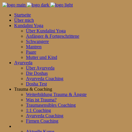
Startseite
Über mich
Kundalini Yoga
Über Kundalini Yoga
Anfänger & Fortgeschrittene
Schwangere
Mantren
Paare
Mutter und Kind
Ayurveda
Über Ayurveda
Die Doshas
Ayurveda Coaching
Dosha Test
Trauma & Coaching
Weiterbildung Trauma & Ängste
Was ist Trauma?
Traumasensibles Coaching
1:1 Coaching
Ayurveda Coaching
Firmen Coaching
Angebote
Aktuelle Kurse